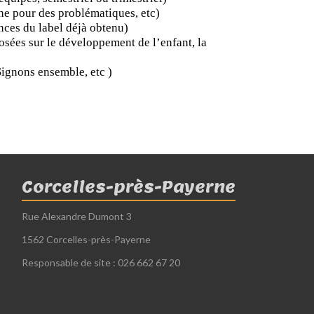
ne pour des problématiques, etc)
nces du label déjà obtenu)
sées sur le développement de l’enfant, la
ignons ensemble, etc )
Corcelles-près-Payerne
Rue Alexandre Dumont 3
1562 Corcelles-près-Payerne
Responsable de site : 026 662 67 20