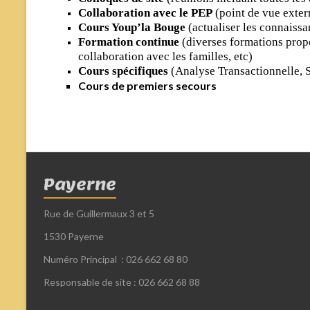
Collaboration avec le PEP
(point de vue exter
Cours Youp’la Bouge
(actualiser les connaissa
Formation continue
(diverses formations propo
collaboration avec les familles, etc)
Cours spécifiques
(Analyse Transactionnelle, S
Cours de premiers secours
Payerne
Rue de Guillermaux 3 et 5
1530 Payerne
Numéro Principal : 026 662 68 80
Responsable de site : 026 662 68 88